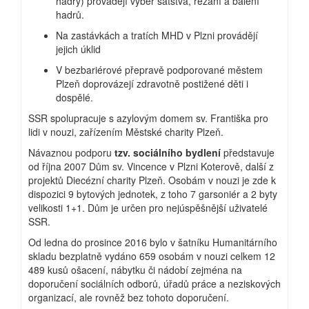
hadry) provádějí výběr šatstva, řezání a balení
hadrů.
Na zastávkách a tratích MHD v Plzni provádějí
jejich úklid
V bezbariérové přepravě podporované městem
Plzeň doprovázejí zdravotně postižené děti i
dospělé.
SSR spolupracuje s azylovým domem sv. Františka pro
lidi v nouzi, zařízením Městské charity Plzeň.
Návaznou podporu
tzv. sociálního bydlení
představuje
od října 2007 Dům sv. Vincence v Plzni Koterově, další z
projektů Diecézní charity Plzeň. Osobám v nouzi je zde k
dispozici 9 bytových jednotek, z toho 7 garsoniér a 2 byty
velikosti 1+1. Dům je určen pro nejúspěšnější uživatelé
SSR.
Od ledna do prosince 2016 bylo v šatníku Humanitárního
skladu bezplatně vydáno 659 osobám v nouzi celkem 12
489 kusů ošacení, nábytku či nádobí zejména na
doporučení sociálních odborů, úřadů práce a neziskových
organizací, ale rovněž bez tohoto doporučení.