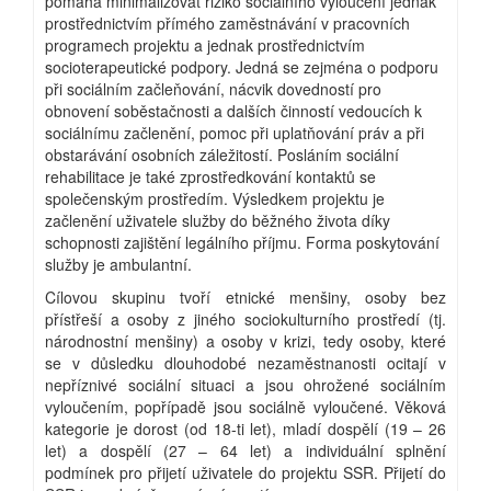
pomáhá minimalizovat riziko sociálního vyloučení jednak
prostřednictvím přímého zaměstnávání v pracovních
programech projektu a jednak prostřednictvím
socioterapeutické podpory. Jedná se zejména o podporu
při sociálním začleňování, nácvik dovedností pro
obnovení soběstačnosti a dalších činností vedoucích k
sociálnímu začlenění, pomoc při uplatňování práv a při
obstarávání osobních záležitostí. Posláním sociální
rehabilitace je také zprostředkování kontaktů se
společenským prostředím. Výsledkem projektu je
začlenění uživatele služby do běžného života díky
schopnosti zajištění legálního příjmu. Forma poskytování
služby je ambulantní.
Cílovou skupinu tvoří etnické menšiny, osoby bez
přístřeší a osoby z jiného sociokulturního prostředí (tj.
národnostní menšiny) a osoby v krizi, tedy osoby, které
se v důsledku dlouhodobé nezaměstnanosti ocitají v
nepříznivé sociální situaci a jsou ohrožené sociálním
vyloučením, popřípadě jsou sociálně vyloučené. Věková
kategorie je dorost (od 18-ti let), mladí dospělí (19 – 26
let) a dospělí (27 – 64 let) a individuální splnění
podmínek pro přijetí uživatele do projektu SSR. Přijetí do