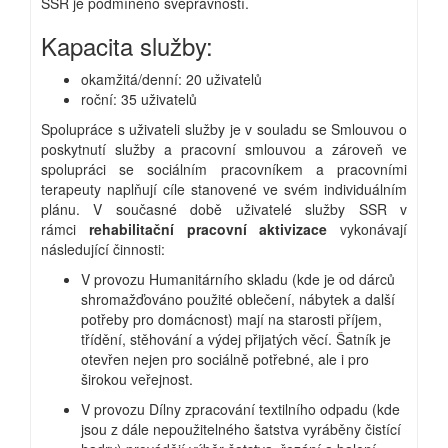
SSR je podmíněno svéprávností.
Kapacita služby:
okamžitá/denní: 20 uživatelů
roční: 35 uživatelů
Spolupráce s uživateli služby je v souladu se Smlouvou o
poskytnutí služby a pracovní smlouvou a zároveň ve
spolupráci se sociálním pracovníkem a pracovními
terapeuty naplňují cíle stanovené ve svém individuálním
plánu. V současné době uživatelé služby SSR v
rámci
rehabilitační pracovní aktivizace
vykonávají
následující činnosti:
V provozu Humanitárního skladu (kde je od dárců
shromažďováno použité oblečení, nábytek a další
potřeby pro domácnost) mají na starosti příjem,
třídění, stěhování a výdej přijatých věcí. Šatník je
otevřen nejen pro sociálně potřebné, ale i pro
širokou veřejnost.
V provozu Dílny zpracování textilního odpadu (kde
jsou z dále nepoužitelného šatstva vyráběny čistící