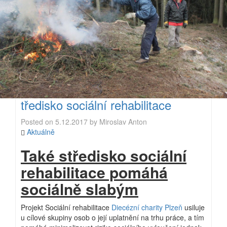
tředisko sociální rehabilitace
Posted on
5.12.2017
by
Miroslav Anton
Aktuálně
Také středisko sociální
rehabilitace pomáhá
sociálně slabým
Projekt Sociální rehabilitace
Diecézní charity Plzeň
usiluje
u cílové skupiny osob o její uplatnění na trhu práce, a tím